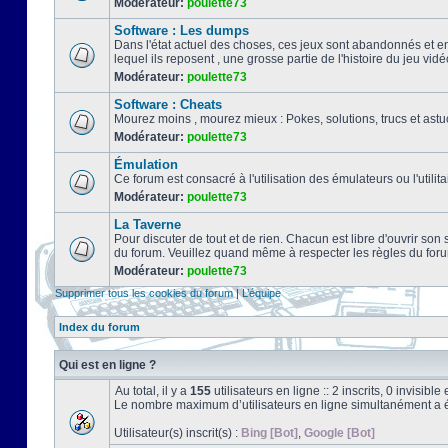
Modérateur:
poulette73
Software : Les dumps
Dans l'état actuel des choses, ces jeux sont abandonnés et e
lequel ils reposent , une grosse partie de l'histoire du jeu vidé
Modérateur:
poulette73
Software : Cheats
Mourez moins , mourez mieux : Pokes, solutions, trucs et a
Modérateur:
poulette73
Émulation
Ce forum est consacré à l'utilisation des émulateurs ou l'uti
Modérateur:
poulette73
La Taverne
Pour discuter de tout et de rien. Chacun est libre d'ouvrir so
du forum. Veuillez quand même à respecter les règles du for
Modérateur:
poulette73
Supprimer tous les cookies du forum
|
L’équipe
Index du forum
Qui est en ligne ?
Au total, il y a
155
utilisateurs en ligne :: 2 inscrits, 0 invisib
Le nombre maximum d’utilisateurs en ligne simultanément a 
Utilisateur(s) inscrit(s) :
Bing [Bot]
,
Google [Bot]