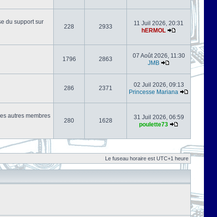
se du support sur
11 Juil 2026, 20:31
228
2933
hERMOL
07 Août 2026, 11:30
1796
2863
JMB
02 Juil 2026, 09:13
286
2371
Princesse Mariana
s les autres membres
31 Juil 2026, 06:59
280
1628
poulette73
Le fuseau horaire est UTC+1 heure