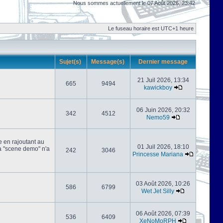
Nous sommes actuellement le 07 Août 2026, 23:42
Le fuseau horaire est UTC+1 heure
Sujet(s)
Message(s)
Dernier message
21 Juil 2026, 13:34
665
9494
kawickboy
06 Juin 2026, 20:32
342
4512
Nemo59
e en rajoutant au
01 Juil 2026, 18:10
 la "scene demo" n'a
242
3046
Princesse Mariana
03 Août 2026, 10:26
586
6799
Wet Jet Silly
06 Août 2026, 07:39
536
6409
XeNoMoRPH