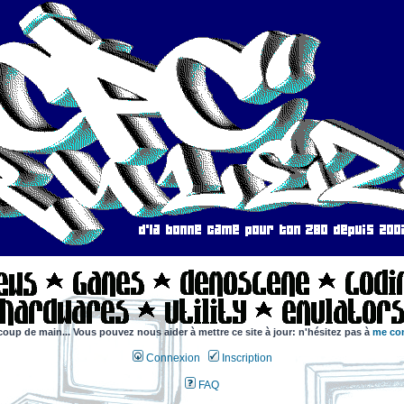
coup de main... Vous pouvez nous aider à mettre ce site à jour: n'hésitez pas à
me con
Connexion
Inscription
FAQ