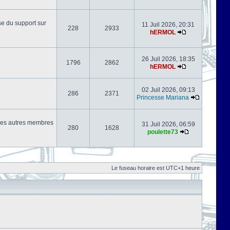
se du support sur
11 Juil 2026, 20:31
228
2933
hERMOL
26 Juil 2026, 18:35
1796
2862
hERMOL
02 Juil 2026, 09:13
286
2371
Princesse Mariana
s les autres membres
31 Juil 2026, 06:59
280
1628
poulette73
Le fuseau horaire est UTC+1 heure