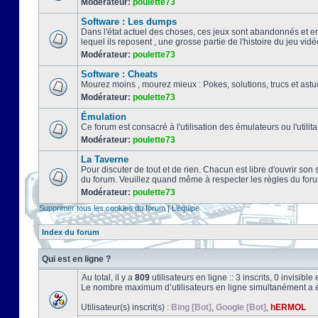
Modérateur:
poulette73
Software : Les dumps
Dans l'état actuel des choses, ces jeux sont abandonnés et e
lequel ils reposent , une grosse partie de l'histoire du jeu vidé
Modérateur:
poulette73
Software : Cheats
Mourez moins , mourez mieux : Pokes, solutions, trucs et a
Modérateur:
poulette73
Émulation
Ce forum est consacré à l'utilisation des émulateurs ou l'uti
Modérateur:
poulette73
La Taverne
Pour discuter de tout et de rien. Chacun est libre d'ouvrir so
du forum. Veuillez quand même à respecter les règles du for
Modérateur:
poulette73
Supprimer tous les cookies du forum
|
L’équipe
Index du forum
Qui est en ligne ?
Au total, il y a
809
utilisateurs en ligne :: 3 inscrits, 0 invisib
Le nombre maximum d’utilisateurs en ligne simultanément a 
Utilisateur(s) inscrit(s) :
Bing [Bot]
,
Google [Bot]
,
hERMOL