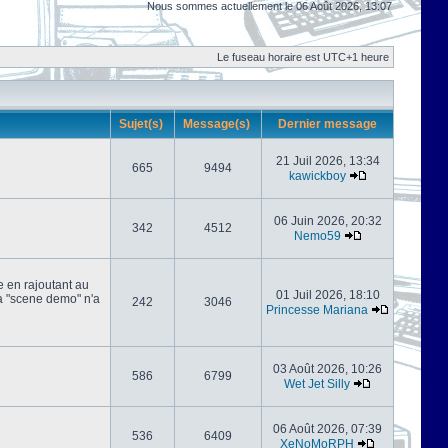
Nous sommes actuellement le 06 Août 2026, 13:07
Le fuseau horaire est UTC+1 heure
Sujet(s)
Message(s)
Dernier message
21 Juil 2026, 13:34
665
9494
kawickboy
06 Juin 2026, 20:32
342
4512
Nemo59
e en rajoutant au
01 Juil 2026, 18:10
 la "scene demo" n'a
242
3046
Princesse Mariana
03 Août 2026, 10:26
586
6799
Wet Jet Silly
06 Août 2026, 07:39
536
6409
XeNoMoRPH