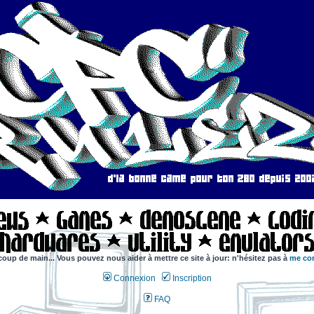
coup de main... Vous pouvez nous aider à mettre ce site à jour: n'hésitez pas à
me con
Connexion
Inscription
FAQ