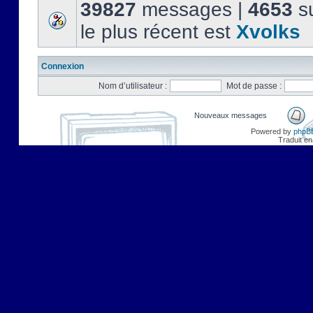
39827
messages |
4653
su
le plus récent est
Xvolks
Connexion
Nom d’utilisateur :
Mot de passe :
Nouveaux messages
Powered by
phpB
Traduit en