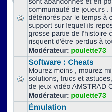
sont abandonnés et en po
communauté de joueurs . I
détériorés par le temps à
support sur lequel ils repo
grosse partie de l'histoire 
risquent d'être perdus à tou
Modérateur:
poulette73
Software : Cheats
Mourez moins , mourez mi
solutions, trucs et astuce
de jeux vidéo AMSTRAD 
Modérateur:
poulette73
Émulation