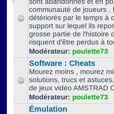
sont abandonnés et en po
communauté de joueurs . I
détériorés par le temps à
support sur lequel ils repo
grosse partie de l'histoire 
risquent d'être perdus à tou
Modérateur:
poulette73
Software : Cheats
Mourez moins , mourez mi
solutions, trucs et astuce
de jeux vidéo AMSTRAD 
Modérateur:
poulette73
Émulation