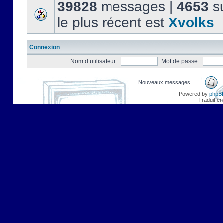
39828
messages |
4653
su
le plus récent est
Xvolks
Connexion
Nom d’utilisateur :
Mot de passe :
Nouveaux messages
Powered by
phpB
Traduit en