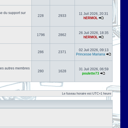
se du support sur
11 Juil 2026, 20:31
228
2933
hERMOL
26 Juil 2026, 18:35
1796
2862
hERMOL
02 Juil 2026, 09:13
286
2371
Princesse Mariana
s les autres membres
31 Juil 2026, 06:59
280
1628
poulette73
Le fuseau horaire est UTC+1 heure