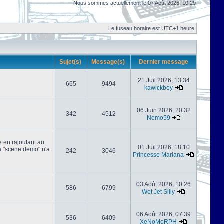
Nous sommes actuellement le 07 Août 2026, 10:29
Le fuseau horaire est UTC+1 heure
Sujet(s)
Message(s)
Dernier message
21 Juil 2026, 13:34
665
9494
kawickboy
06 Juin 2026, 20:32
342
4512
Nemo59
e en rajoutant au
01 Juil 2026, 18:10
 la "scene demo" n'a
242
3046
Princesse Mariana
03 Août 2026, 10:26
586
6799
Wet Jet Silly
06 Août 2026, 07:39
536
6409
XeNoMoRPH