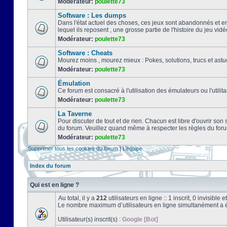
Modérateur:
poulette73
Software : Les dumps
Dans l'état actuel des choses, ces jeux sont abandonnés et e
lequel ils reposent , une grosse partie de l'histoire du jeu vidé
Modérateur:
poulette73
Software : Cheats
Mourez moins , mourez mieux : Pokes, solutions, trucs et a
Modérateur:
poulette73
Émulation
Ce forum est consacré à l'utilisation des émulateurs ou l'uti
Modérateur:
poulette73
La Taverne
Pour discuter de tout et de rien. Chacun est libre d'ouvrir so
du forum. Veuillez quand même à respecter les règles du for
Modérateur:
poulette73
Supprimer tous les cookies du forum
|
L’équipe
Index du forum
Qui est en ligne ?
Au total, il y a
212
utilisateurs en ligne :: 1 inscrit, 0 invisibl
Le nombre maximum d’utilisateurs en ligne simultanément a 
Utilisateur(s) inscrit(s) :
Google [Bot]