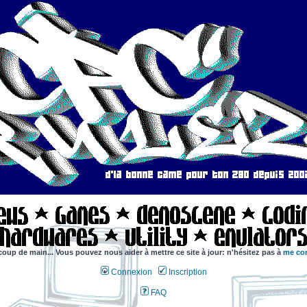
coup de main... Vous pouvez nous aider à mettre ce site à jour: n'hésitez pas à
me con
Connexion
Inscription
FAQ