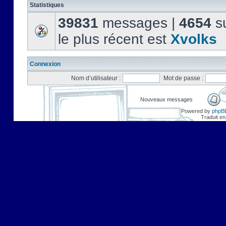
Statistiques
39831
messages |
4654
su
le plus récent est
Xvolks
Connexion
Nom d’utilisateur :
Mot de passe :
Nouveaux messages
Powered by
phpB
Traduit en