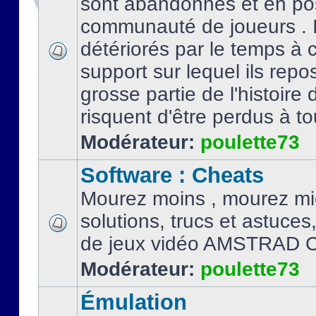
sont abandonnés et en po
communauté de joueurs . I
détériorés par le temps à
support sur lequel ils repo
grosse partie de l'histoire 
risquent d'être perdus à tou
Modérateur:
poulette73
Software : Cheats
Mourez moins , mourez mi
solutions, trucs et astuce
de jeux vidéo AMSTRAD 
Modérateur:
poulette73
Émulation