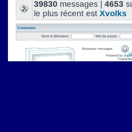
39830
messages |
4653
su
le plus récent est
Xvolks
Connexion
Nom d’utilisateur :
Mot de passe :
Nouveaux messages
Powered by
phpB
Traduit en