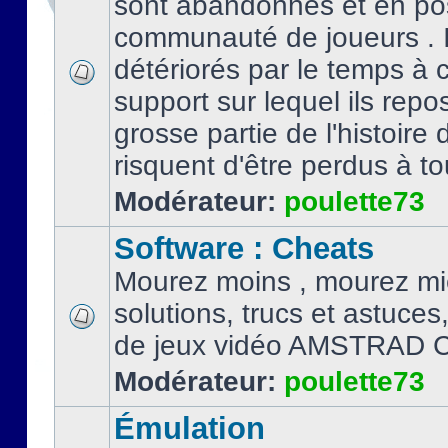
sont abandonnés et en po
communauté de joueurs . I
détériorés par le temps à
support sur lequel ils repo
grosse partie de l'histoire 
risquent d'être perdus à tou
Modérateur:
poulette73
Software : Cheats
Mourez moins , mourez mi
solutions, trucs et astuce
de jeux vidéo AMSTRAD 
Modérateur:
poulette73
Émulation