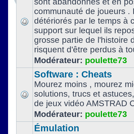
sont abandonnés et en po
communauté de joueurs . I
détériorés par le temps à
support sur lequel ils repo
grosse partie de l'histoire 
risquent d'être perdus à tou
Modérateur:
poulette73
Software : Cheats
Mourez moins , mourez mi
solutions, trucs et astuce
de jeux vidéo AMSTRAD 
Modérateur:
poulette73
Émulation