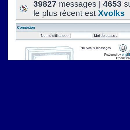
39827
messages |
4653
su
le plus récent est
Xvolks
Connexion
Nom d’utilisateur :
Mot de passe :
Nouveaux messages
Powered by
phpB
Traduit en