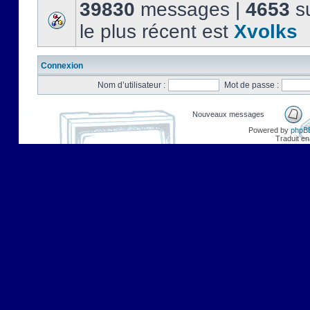
39830
messages |
4653
su
le plus récent est
Xvolks
Connexion
Nom d’utilisateur :
Mot de passe :
Nouveaux messages
Powered by
phpB
Traduit en