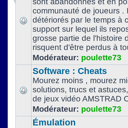
sont abandonnés et en po
communauté de joueurs . I
détériorés par le temps à
support sur lequel ils repo
grosse partie de l'histoire 
risquent d'être perdus à tou
Modérateur:
poulette73
Software : Cheats
Mourez moins , mourez mi
solutions, trucs et astuce
de jeux vidéo AMSTRAD 
Modérateur:
poulette73
Émulation