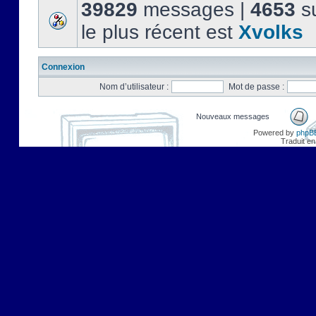
39829
messages |
4653
su
le plus récent est
Xvolks
Connexion
Nom d’utilisateur :
Mot de passe :
Nouveaux messages
Powered by
phpB
Traduit en