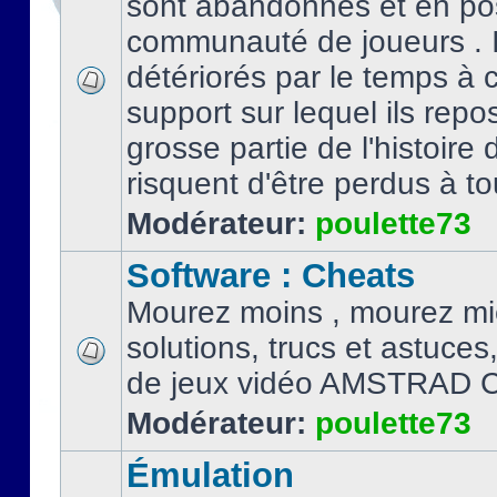
sont abandonnés et en po
communauté de joueurs . I
détériorés par le temps à
support sur lequel ils repo
grosse partie de l'histoire 
risquent d'être perdus à tou
Modérateur:
poulette73
Software : Cheats
Mourez moins , mourez mi
solutions, trucs et astuce
de jeux vidéo AMSTRAD 
Modérateur:
poulette73
Émulation