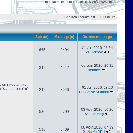
Nous sommes actuellement le 07 Août 2026, 15:22
Le fuseau horaire est UTC+1 heure
Sujet(s)
Message(s)
Dernier message
21 Juil 2026, 13:34
665
9494
kawickboy
06 Juin 2026, 20:32
342
4512
Nemo59
e en rajoutant au
01 Juil 2026, 18:10
 la "scene demo" n'a
242
3046
Princesse Mariana
03 Août 2026, 10:26
586
6799
Wet Jet Silly
06 Août 2026, 07:39
536
6409
XeNoMoRPH