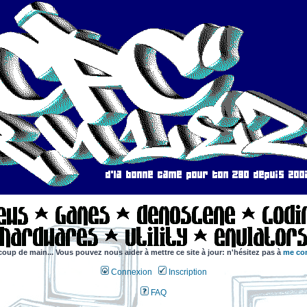
coup de main... Vous pouvez nous aider à mettre ce site à jour: n'hésitez pas à
me con
Connexion
Inscription
FAQ