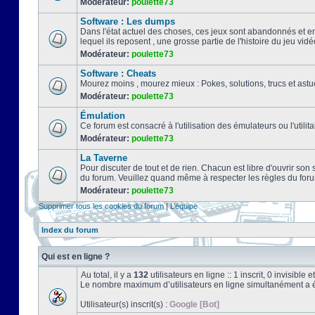
Modérateur:
poulette73
Software : Les dumps
Dans l'état actuel des choses, ces jeux sont abandonnés et e
lequel ils reposent , une grosse partie de l'histoire du jeu vidé
Modérateur:
poulette73
Software : Cheats
Mourez moins , mourez mieux : Pokes, solutions, trucs et a
Modérateur:
poulette73
Émulation
Ce forum est consacré à l'utilisation des émulateurs ou l'uti
Modérateur:
poulette73
La Taverne
Pour discuter de tout et de rien. Chacun est libre d'ouvrir so
du forum. Veuillez quand même à respecter les règles du for
Modérateur:
poulette73
Supprimer tous les cookies du forum
|
L’équipe
Index du forum
Qui est en ligne ?
Au total, il y a
132
utilisateurs en ligne :: 1 inscrit, 0 invisibl
Le nombre maximum d’utilisateurs en ligne simultanément a 
Utilisateur(s) inscrit(s) :
Google [Bot]