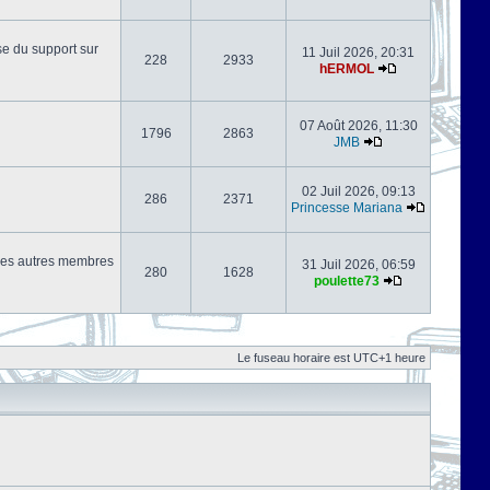
se du support sur
11 Juil 2026, 20:31
228
2933
hERMOL
07 Août 2026, 11:30
1796
2863
JMB
02 Juil 2026, 09:13
286
2371
Princesse Mariana
s les autres membres
31 Juil 2026, 06:59
280
1628
poulette73
Le fuseau horaire est UTC+1 heure