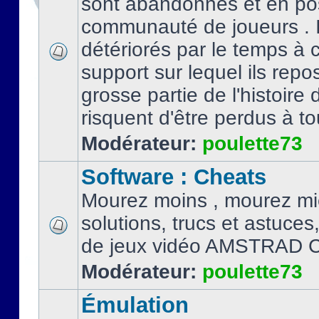
sont abandonnés et en po
communauté de joueurs . I
détériorés par le temps à
support sur lequel ils repo
grosse partie de l'histoire 
risquent d'être perdus à tou
Modérateur:
poulette73
Software : Cheats
Mourez moins , mourez mi
solutions, trucs et astuce
de jeux vidéo AMSTRAD 
Modérateur:
poulette73
Émulation