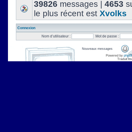
39826
messages |
4653
su
le plus récent est
Xvolks
Connexion
Nom d’utilisateur :
Mot de passe :
Nouveaux messages
Powered by
phpB
Traduit en