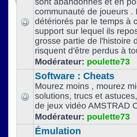
sont abandonnés et en po
communauté de joueurs . I
détériorés par le temps à
support sur lequel ils repo
grosse partie de l'histoire 
risquent d'être perdus à tou
Modérateur:
poulette73
Software : Cheats
Mourez moins , mourez mi
solutions, trucs et astuce
de jeux vidéo AMSTRAD 
Modérateur:
poulette73
Émulation