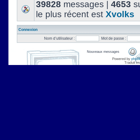
39828
messages |
4653
su
le plus récent est
Xvolks
Connexion
Nom d’utilisateur :
Mot de passe :
Nouveaux messages
Powered by
phpB
Traduit en