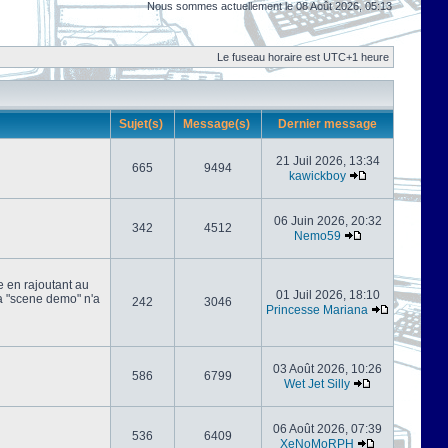
Nous sommes actuellement le 08 Août 2026, 05:13
Le fuseau horaire est UTC+1 heure
Sujet(s)
Message(s)
Dernier message
21 Juil 2026, 13:34
665
9494
kawickboy
06 Juin 2026, 20:32
342
4512
Nemo59
e en rajoutant au
01 Juil 2026, 18:10
 la "scene demo" n'a
242
3046
Princesse Mariana
03 Août 2026, 10:26
586
6799
Wet Jet Silly
06 Août 2026, 07:39
536
6409
XeNoMoRPH