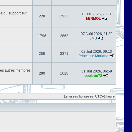
se du support sur
11 Juil 2026, 20:31
228
2933
hERMOL
07 Août 2026, 11:30
1796
2863
JMB
02 Juil 2026, 09:13
286
2371
Princesse Mariana
s les autres membres
31 Juil 2026, 06:59
280
1628
poulette73
Le fuseau horaire est UTC+1 heure