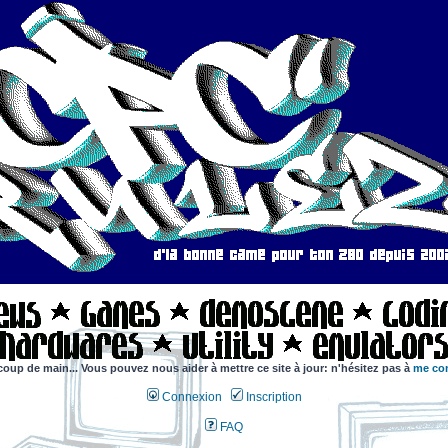
coup de main... Vous pouvez nous aider à mettre ce site à jour: n'hésitez pas à
me con
Connexion
Inscription
FAQ