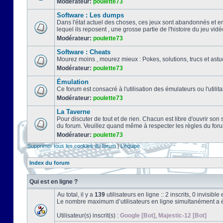
Modérateur:
poulette73
Software : Les dumps
Dans l'état actuel des choses, ces jeux sont abandonnés et e
lequel ils reposent , une grosse partie de l'histoire du jeu vidé
Modérateur:
poulette73
Software : Cheats
Mourez moins , mourez mieux : Pokes, solutions, trucs et a
Modérateur:
poulette73
Émulation
Ce forum est consacré à l'utilisation des émulateurs ou l'uti
Modérateur:
poulette73
La Taverne
Pour discuter de tout et de rien. Chacun est libre d'ouvrir so
du forum. Veuillez quand même à respecter les règles du for
Modérateur:
poulette73
Supprimer tous les cookies du forum
|
L’équipe
Index du forum
Qui est en ligne ?
Au total, il y a
139
utilisateurs en ligne :: 2 inscrits, 0 invisib
Le nombre maximum d’utilisateurs en ligne simultanément a 
Utilisateur(s) inscrit(s) :
Google [Bot]
,
Majestic-12 [Bot]