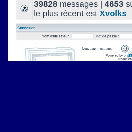
39828
messages |
4653
su
le plus récent est
Xvolks
Connexion
Nom d’utilisateur :
Mot de passe :
Nouveaux messages
Powered by
phpB
Traduit en