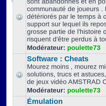
sont abandonnés et en po
communauté de joueurs . I
détériorés par le temps à
support sur lequel ils repo
grosse partie de l'histoire 
risquent d'être perdus à tou
Modérateur:
poulette73
Software : Cheats
Mourez moins , mourez mi
solutions, trucs et astuce
de jeux vidéo AMSTRAD 
Modérateur:
poulette73
Émulation