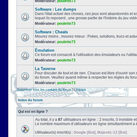
Modérateur:
poulette73
Software : Les dumps
Dans l'état actuel des choses, ces jeux sont abandonnés et e
lequel ils reposent , une grosse partie de l'histoire du jeu vidé
Modérateur:
poulette73
Software : Cheats
Mourez moins , mourez mieux : Pokes, solutions, trucs et a
Modérateur:
poulette73
Émulation
Ce forum est consacré à l'utilisation des émulateurs ou l'uti
Modérateur:
poulette73
La Taverne
Pour discuter de tout et de rien. Chacun est libre d'ouvrir so
du forum. Veuillez quand même à respecter les règles du for
Modérateur:
poulette73
Supprimer tous les cookies du forum
|
L’équipe
Index du forum
Qui est en ligne ?
Au total, il y a
87
utilisateurs en ligne :: 2 inscrits, 0 invisible
Le nombre maximum d’utilisateurs en ligne simultanément a 
Utilisateur(s) inscrit(s) :
Google [Bot]
,
Majestic-12 [Bot]