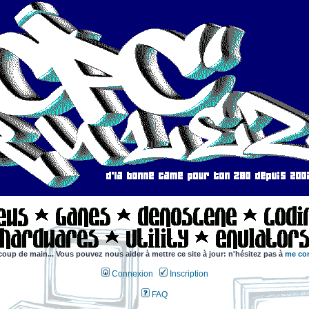
coup de main... Vous pouvez nous aider à mettre ce site à jour: n'hésitez pas à
me con
Connexion
Inscription
FAQ