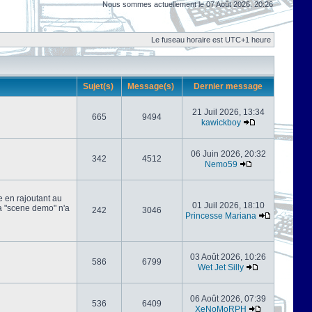
Nous sommes actuellement le 07 Août 2026, 20:26
Le fuseau horaire est UTC+1 heure
Sujet(s)
Message(s)
Dernier message
21 Juil 2026, 13:34
665
9494
kawickboy
06 Juin 2026, 20:32
342
4512
Nemo59
e en rajoutant au
01 Juil 2026, 18:10
 la "scene demo" n'a
242
3046
Princesse Mariana
03 Août 2026, 10:26
586
6799
Wet Jet Silly
06 Août 2026, 07:39
536
6409
XeNoMoRPH