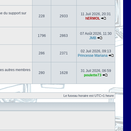
se du support sur
11 Juil 2026, 20:31
228
2933
hERMOL
07 Août 2026, 11:30
1796
2863
JMB
02 Juil 2026, 09:13
286
2371
Princesse Mariana
s les autres membres
31 Juil 2026, 06:59
280
1628
poulette73
Le fuseau horaire est UTC+1 heure