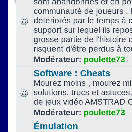
sont abandonnés et en po
communauté de joueurs . I
détériorés par le temps à
support sur lequel ils repo
grosse partie de l'histoire 
risquent d'être perdus à tou
Modérateur:
poulette73
Software : Cheats
Mourez moins , mourez mi
solutions, trucs et astuce
de jeux vidéo AMSTRAD 
Modérateur:
poulette73
Émulation