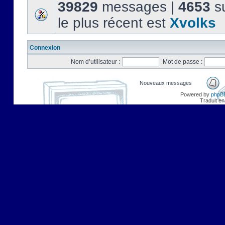
39829
messages |
4653
su
le plus récent est
Xvolks
Connexion
Nom d’utilisateur :
Mot de passe :
Nouveaux messages
Powered by
phpB
Traduit en