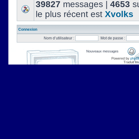
39827
messages |
4653
su
le plus récent est
Xvolks
Connexion
Nom d’utilisateur :
Mot de passe :
Nouveaux messages
Powered by
phpB
Traduit en