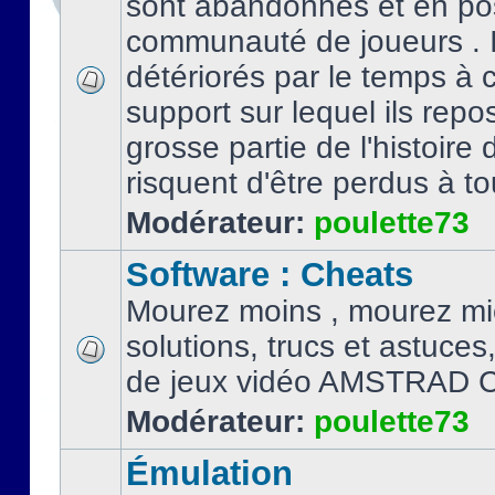
sont abandonnés et en po
communauté de joueurs . I
détériorés par le temps à
support sur lequel ils repo
grosse partie de l'histoire 
risquent d'être perdus à tou
Modérateur:
poulette73
Software : Cheats
Mourez moins , mourez mi
solutions, trucs et astuce
de jeux vidéo AMSTRAD 
Modérateur:
poulette73
Émulation