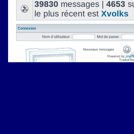
39830
messages |
4653
su
le plus récent est
Xvolks
Connexion
Nom d’utilisateur :
Mot de passe :
Nouveaux messages
Powered by
phpB
Traduit en