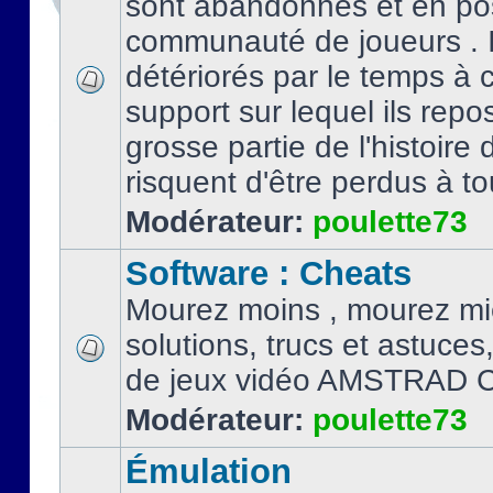
sont abandonnés et en po
communauté de joueurs . I
détériorés par le temps à
support sur lequel ils repo
grosse partie de l'histoire 
risquent d'être perdus à tou
Modérateur:
poulette73
Software : Cheats
Mourez moins , mourez mi
solutions, trucs et astuce
de jeux vidéo AMSTRAD 
Modérateur:
poulette73
Émulation