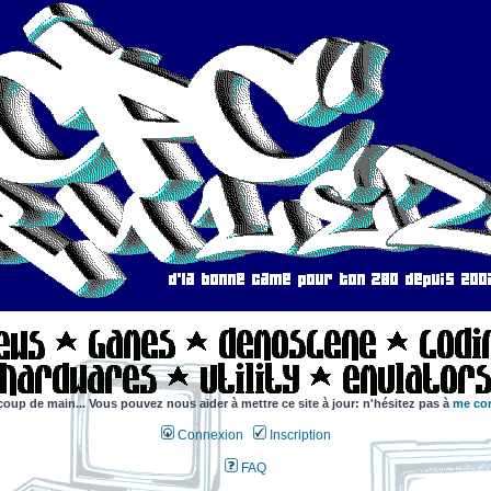
coup de main... Vous pouvez nous aider à mettre ce site à jour: n'hésitez pas à
me con
Connexion
Inscription
FAQ