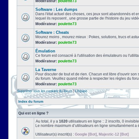
Modérateur:
poulette73
Software : Les dumps
Dans l'état actuel des choses, ces jeux sont abandonnés et e
lequel ils reposent , une grosse partie de l'histoire du jeu vidé
Modérateur:
poulette73
Software : Cheats
Mourez moins , mourez mieux : Pokes, solutions, trucs et a
Modérateur:
poulette73
Émulation
Ce forum est consacré à l'utilisation des émulateurs ou l'uti
Modérateur:
poulette73
La Taverne
Pour discuter de tout et de rien. Chacun est libre d'ouvrir so
du forum. Veuillez quand même à respecter les règles du for
Modérateur:
poulette73
Supprimer tous les cookies du forum
|
L’équipe
Index du forum
Qui est en ligne ?
Au total, il y a
1020
utilisateurs en ligne :: 2 inscrits, 0 invisi
Le nombre maximum d’utilisateurs en ligne simultanément a 
Utilisateur(s) inscrit(s) :
Google [Bot]
,
Majestic-12 [Bot]