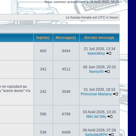
Nous sommes actuellement le 06 Août 2026, 18:20
Le fuseau horaire est UTC+1 heure
Sujet(s)
Message(s)
Dernier message
21 Juil 2026, 13:34
665
9494
kawickboy
06 Juin 2026, 20:32
342
4512
Nemo59
e en rajoutant au
01 Juil 2026, 18:10
 la "scene demo" n'a
242
3046
Princesse Mariana
03 Août 2026, 10:26
586
6799
Wet Jet Silly
06 Août 2026, 07:39
536
6409
XeNoMoRPH