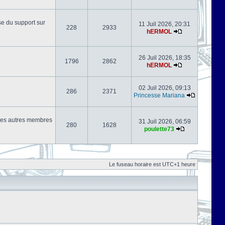
se du support sur
11 Juil 2026, 20:31
228
2933
hERMOL
26 Juil 2026, 18:35
1796
2862
hERMOL
02 Juil 2026, 09:13
286
2371
Princesse Mariana
s les autres membres
31 Juil 2026, 06:59
280
1628
poulette73
Le fuseau horaire est UTC+1 heure