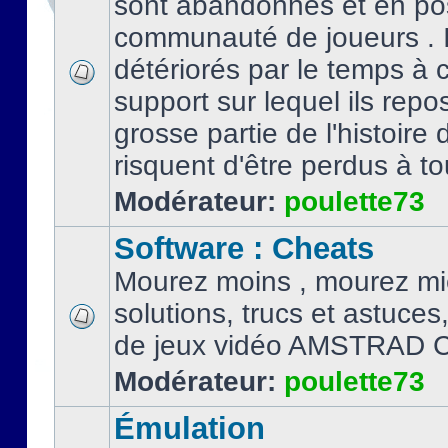
sont abandonnés et en po
communauté de joueurs . I
détériorés par le temps à
support sur lequel ils repo
grosse partie de l'histoire 
risquent d'être perdus à tou
Modérateur:
poulette73
Software : Cheats
Mourez moins , mourez mi
solutions, trucs et astuce
de jeux vidéo AMSTRAD 
Modérateur:
poulette73
Émulation