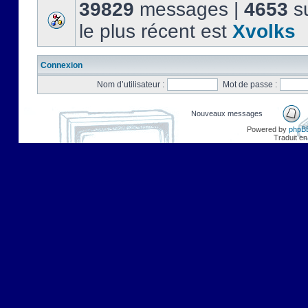
39829
messages |
4653
su
le plus récent est
Xvolks
Connexion
Nom d’utilisateur :
Mot de passe :
Nouveaux messages
Powered by
phpB
Traduit en