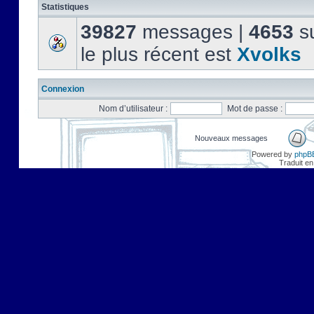
Statistiques
39827
messages |
4653
su
le plus récent est
Xvolks
Connexion
Nom d’utilisateur :
Mot de passe :
Nouveaux messages
Powered by
phpB
Traduit en