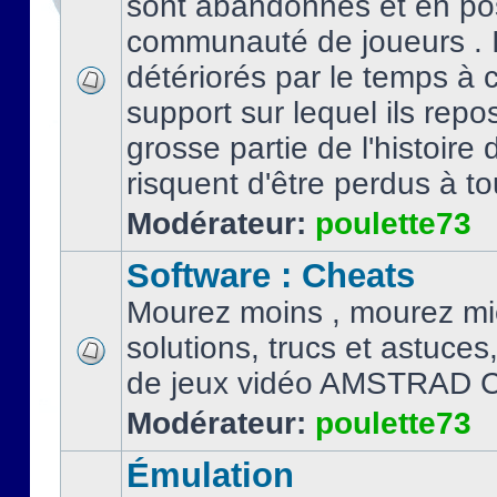
sont abandonnés et en po
communauté de joueurs . I
détériorés par le temps à
support sur lequel ils repo
grosse partie de l'histoire 
risquent d'être perdus à tou
Modérateur:
poulette73
Software : Cheats
Mourez moins , mourez mi
solutions, trucs et astuce
de jeux vidéo AMSTRAD 
Modérateur:
poulette73
Émulation