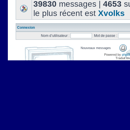
39830
messages |
4653
su
le plus récent est
Xvolks
Connexion
Nom d’utilisateur :
Mot de passe :
Nouveaux messages
Powered by
phpB
Traduit en