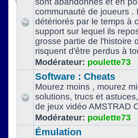
sont abandonnés et en po
communauté de joueurs . I
détériorés par le temps à
support sur lequel ils repo
grosse partie de l'histoire 
risquent d'être perdus à tou
Modérateur:
poulette73
Software : Cheats
Mourez moins , mourez mi
solutions, trucs et astuce
de jeux vidéo AMSTRAD 
Modérateur:
poulette73
Émulation