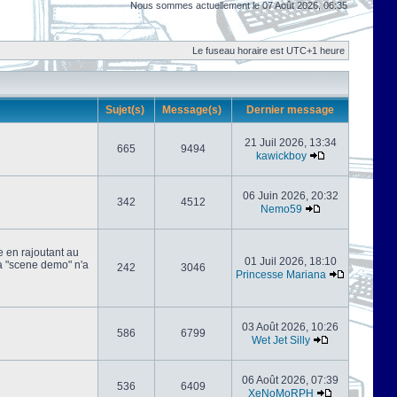
Nous sommes actuellement le 07 Août 2026, 06:35
Le fuseau horaire est UTC+1 heure
Sujet(s)
Message(s)
Dernier message
21 Juil 2026, 13:34
665
9494
kawickboy
06 Juin 2026, 20:32
342
4512
Nemo59
e en rajoutant au
01 Juil 2026, 18:10
 la "scene demo" n'a
242
3046
Princesse Mariana
03 Août 2026, 10:26
586
6799
Wet Jet Silly
06 Août 2026, 07:39
536
6409
XeNoMoRPH