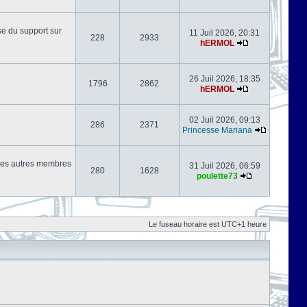
se du support sur
11 Juil 2026, 20:31
228
2933
hERMOL
26 Juil 2026, 18:35
1796
2862
hERMOL
02 Juil 2026, 09:13
286
2371
Princesse Mariana
s les autres membres
31 Juil 2026, 06:59
280
1628
poulette73
Le fuseau horaire est UTC+1 heure