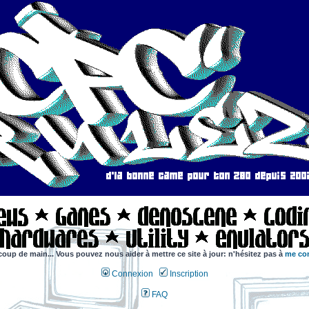
coup de main... Vous pouvez nous aider à mettre ce site à jour: n'hésitez pas à
me con
Connexion
Inscription
FAQ