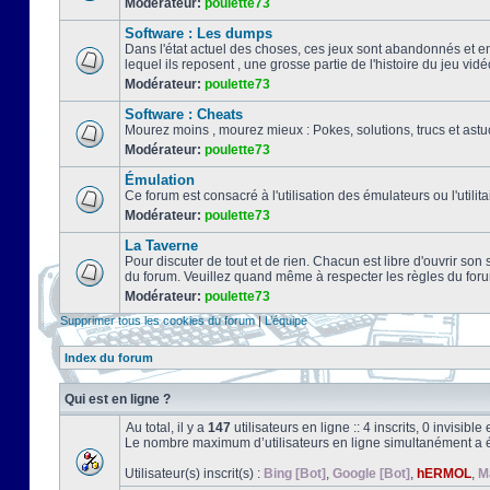
Modérateur:
poulette73
Software : Les dumps
Dans l'état actuel des choses, ces jeux sont abandonnés et e
lequel ils reposent , une grosse partie de l'histoire du jeu vidé
Modérateur:
poulette73
Software : Cheats
Mourez moins , mourez mieux : Pokes, solutions, trucs et a
Modérateur:
poulette73
Émulation
Ce forum est consacré à l'utilisation des émulateurs ou l'uti
Modérateur:
poulette73
La Taverne
Pour discuter de tout et de rien. Chacun est libre d'ouvrir so
du forum. Veuillez quand même à respecter les règles du for
Modérateur:
poulette73
Supprimer tous les cookies du forum
|
L’équipe
Index du forum
Qui est en ligne ?
Au total, il y a
147
utilisateurs en ligne :: 4 inscrits, 0 invisib
Le nombre maximum d’utilisateurs en ligne simultanément a 
Utilisateur(s) inscrit(s) :
Bing [Bot]
,
Google [Bot]
,
hERMOL
,
M