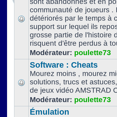
sont abandonnés et en po
communauté de joueurs . I
détériorés par le temps à
support sur lequel ils repo
grosse partie de l'histoire 
risquent d'être perdus à tou
Modérateur:
poulette73
Software : Cheats
Mourez moins , mourez mi
solutions, trucs et astuce
de jeux vidéo AMSTRAD 
Modérateur:
poulette73
Émulation