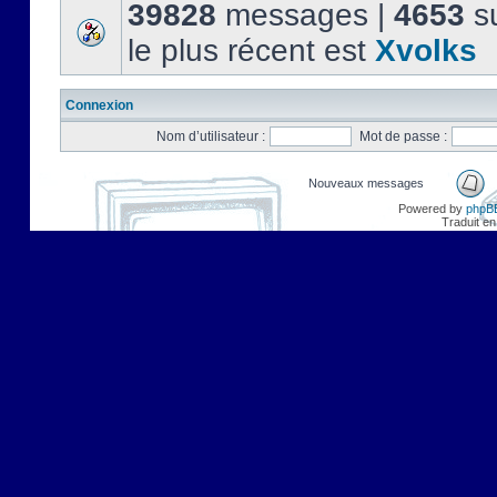
39828
messages |
4653
su
le plus récent est
Xvolks
Connexion
Nom d’utilisateur :
Mot de passe :
Nouveaux messages
Powered by
phpB
Traduit en