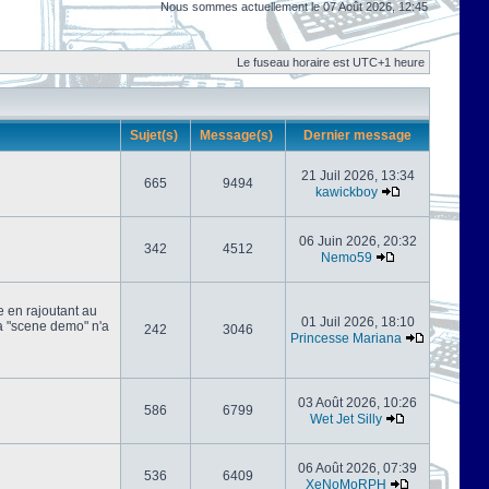
Nous sommes actuellement le 07 Août 2026, 12:45
Le fuseau horaire est UTC+1 heure
Sujet(s)
Message(s)
Dernier message
21 Juil 2026, 13:34
665
9494
kawickboy
06 Juin 2026, 20:32
342
4512
Nemo59
e en rajoutant au
01 Juil 2026, 18:10
 la "scene demo" n'a
242
3046
Princesse Mariana
03 Août 2026, 10:26
586
6799
Wet Jet Silly
06 Août 2026, 07:39
536
6409
XeNoMoRPH