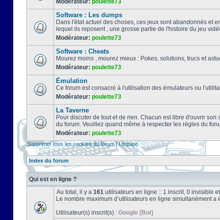
Modérateur:
poulette73
Software : Les dumps
Dans l'état actuel des choses, ces jeux sont abandonnés et e
lequel ils reposent , une grosse partie de l'histoire du jeu vidé
Modérateur:
poulette73
Software : Cheats
Mourez moins , mourez mieux : Pokes, solutions, trucs et a
Modérateur:
poulette73
Émulation
Ce forum est consacré à l'utilisation des émulateurs ou l'uti
Modérateur:
poulette73
La Taverne
Pour discuter de tout et de rien. Chacun est libre d'ouvrir so
du forum. Veuillez quand même à respecter les règles du for
Modérateur:
poulette73
Supprimer tous les cookies du forum
|
L’équipe
Index du forum
Qui est en ligne ?
Au total, il y a
161
utilisateurs en ligne :: 1 inscrit, 0 invisibl
Le nombre maximum d’utilisateurs en ligne simultanément a 
Utilisateur(s) inscrit(s) :
Google [Bot]