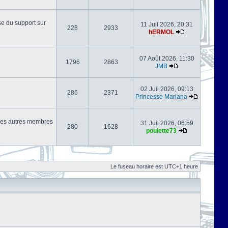
se du support sur
11 Juil 2026, 20:31
228
2933
hERMOL
07 Août 2026, 11:30
1796
2863
JMB
02 Juil 2026, 09:13
286
2371
Princesse Mariana
s les autres membres
31 Juil 2026, 06:59
280
1628
poulette73
Le fuseau horaire est UTC+1 heure