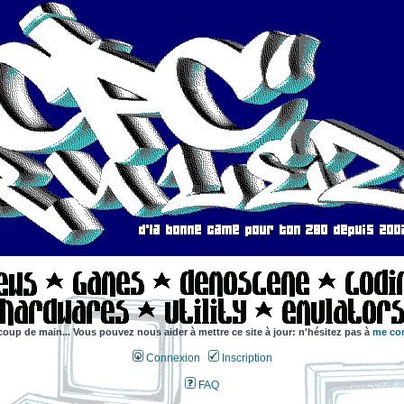
coup de main... Vous pouvez nous aider à mettre ce site à jour: n'hésitez pas à
me con
Connexion
Inscription
FAQ