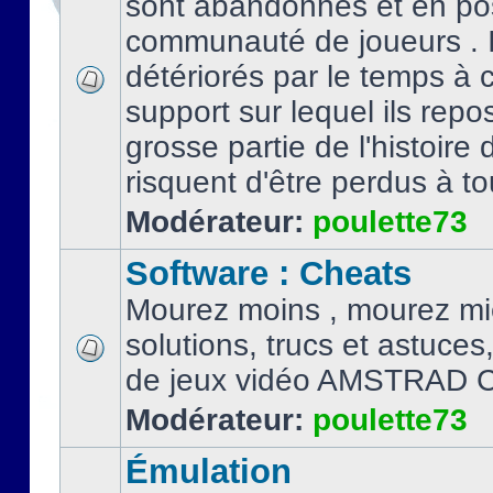
sont abandonnés et en po
communauté de joueurs . I
détériorés par le temps à
support sur lequel ils repo
grosse partie de l'histoire 
risquent d'être perdus à tou
Modérateur:
poulette73
Software : Cheats
Mourez moins , mourez mi
solutions, trucs et astuce
de jeux vidéo AMSTRAD 
Modérateur:
poulette73
Émulation