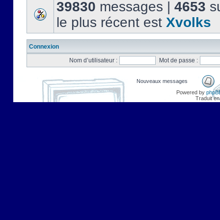
39830
messages |
4653
su
le plus récent est
Xvolks
Connexion
Nom d’utilisateur :
Mot de passe :
Nouveaux messages
Powered by
phpB
Traduit en