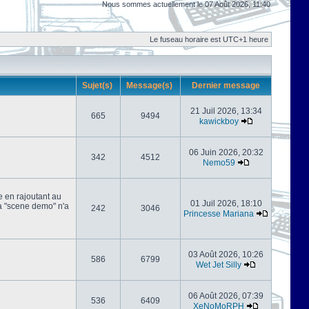
Nous sommes actuellement le 07 Août 2026, 11:40
Le fuseau horaire est UTC+1 heure
Sujet(s)
Message(s)
Dernier message
21 Juil 2026, 13:34
665
9494
kawickboy
06 Juin 2026, 20:32
342
4512
Nemo59
e en rajoutant au
01 Juil 2026, 18:10
 la "scene demo" n'a
242
3046
Princesse Mariana
03 Août 2026, 10:26
586
6799
Wet Jet Silly
06 Août 2026, 07:39
536
6409
XeNoMoRPH