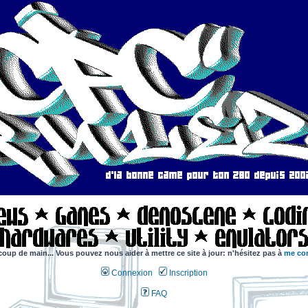
coup de main... Vous pouvez nous aider à mettre ce site à jour: n'hésitez pas à
me con
Connexion
Inscription
FAQ