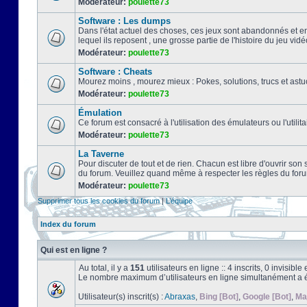
Modérateur:
poulette73
Software : Les dumps
Dans l'état actuel des choses, ces jeux sont abandonnés et e
lequel ils reposent , une grosse partie de l'histoire du jeu vidé
Modérateur:
poulette73
Software : Cheats
Mourez moins , mourez mieux : Pokes, solutions, trucs et a
Modérateur:
poulette73
Émulation
Ce forum est consacré à l'utilisation des émulateurs ou l'uti
Modérateur:
poulette73
La Taverne
Pour discuter de tout et de rien. Chacun est libre d'ouvrir so
du forum. Veuillez quand même à respecter les règles du for
Modérateur:
poulette73
Supprimer tous les cookies du forum
|
L’équipe
Index du forum
Qui est en ligne ?
Au total, il y a
151
utilisateurs en ligne :: 4 inscrits, 0 invisib
Le nombre maximum d’utilisateurs en ligne simultanément a 
Utilisateur(s) inscrit(s) :
Abraxas
,
Bing [Bot]
,
Google [Bot]
,
Ma