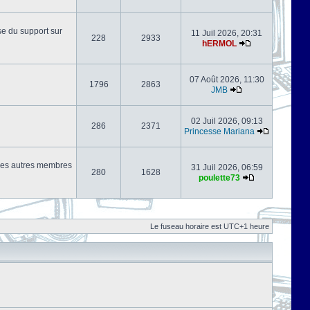
se du support sur
11 Juil 2026, 20:31
228
2933
hERMOL
07 Août 2026, 11:30
1796
2863
JMB
02 Juil 2026, 09:13
286
2371
Princesse Mariana
s les autres membres
31 Juil 2026, 06:59
280
1628
poulette73
Le fuseau horaire est UTC+1 heure