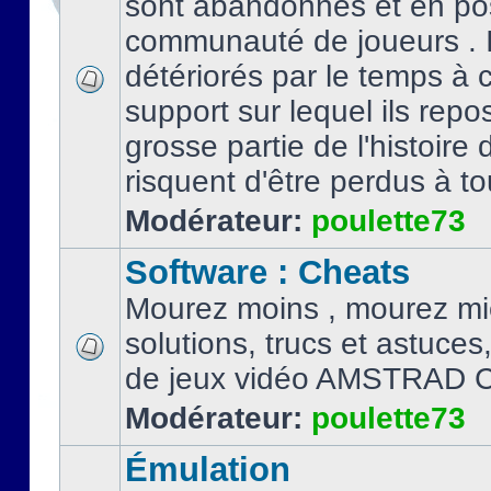
sont abandonnés et en po
communauté de joueurs . I
détériorés par le temps à
support sur lequel ils repo
grosse partie de l'histoire 
risquent d'être perdus à tou
Modérateur:
poulette73
Software : Cheats
Mourez moins , mourez mi
solutions, trucs et astuce
de jeux vidéo AMSTRAD 
Modérateur:
poulette73
Émulation