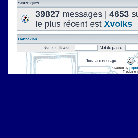
Statistiques
39827
messages |
4653
su
le plus récent est
Xvolks
Connexion
Nom d’utilisateur :
Mot de passe :
Nouveaux messages
Powered by
phpB
Traduit en