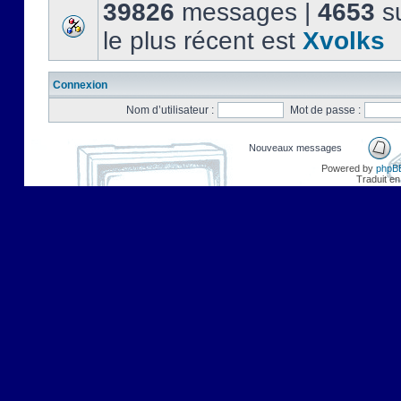
39826
messages |
4653
su
le plus récent est
Xvolks
Connexion
Nom d’utilisateur :
Mot de passe :
Nouveaux messages
Powered by
phpB
Traduit en