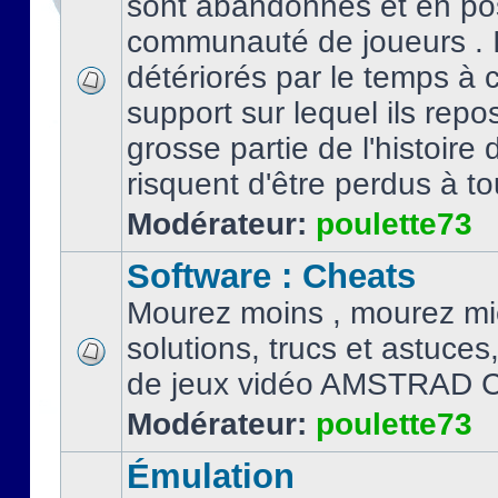
sont abandonnés et en po
communauté de joueurs . I
détériorés par le temps à
support sur lequel ils repo
grosse partie de l'histoire 
risquent d'être perdus à tou
Modérateur:
poulette73
Software : Cheats
Mourez moins , mourez mi
solutions, trucs et astuce
de jeux vidéo AMSTRAD 
Modérateur:
poulette73
Émulation