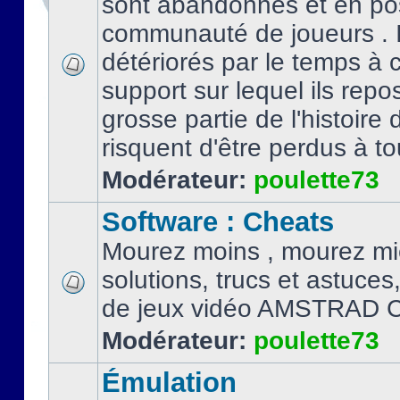
sont abandonnés et en po
communauté de joueurs . I
détériorés par le temps à
support sur lequel ils repo
grosse partie de l'histoire 
risquent d'être perdus à tou
Modérateur:
poulette73
Software : Cheats
Mourez moins , mourez mi
solutions, trucs et astuce
de jeux vidéo AMSTRAD 
Modérateur:
poulette73
Émulation