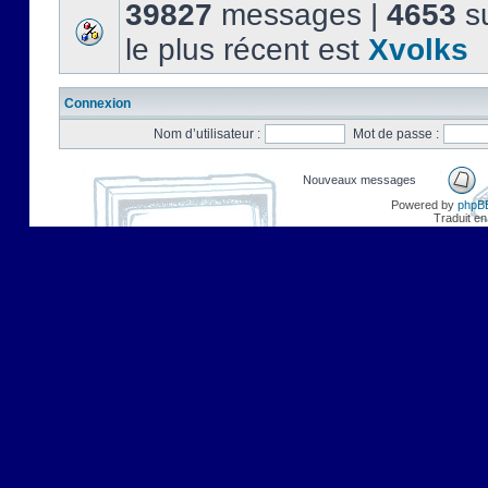
39827
messages |
4653
su
le plus récent est
Xvolks
Connexion
Nom d’utilisateur :
Mot de passe :
Nouveaux messages
Powered by
phpB
Traduit en