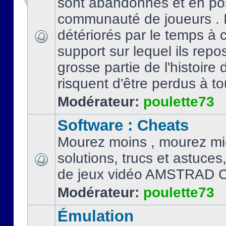
sont abandonnés et en po
communauté de joueurs . I
détériorés par le temps à
support sur lequel ils repo
grosse partie de l'histoire 
risquent d'être perdus à tou
Modérateur:
poulette73
Software : Cheats
Mourez moins , mourez mi
solutions, trucs et astuce
de jeux vidéo AMSTRAD 
Modérateur:
poulette73
Émulation