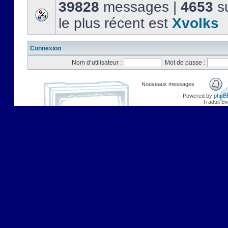
39828
messages |
4653
su
le plus récent est
Xvolks
Connexion
Nom d’utilisateur :
Mot de passe :
Nouveaux messages
Powered by
phpB
Traduit en