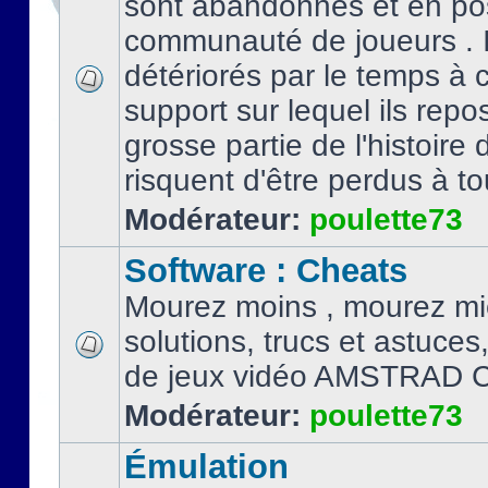
sont abandonnés et en po
communauté de joueurs . I
détériorés par le temps à
support sur lequel ils repo
grosse partie de l'histoire 
risquent d'être perdus à tou
Modérateur:
poulette73
Software : Cheats
Mourez moins , mourez mi
solutions, trucs et astuce
de jeux vidéo AMSTRAD 
Modérateur:
poulette73
Émulation