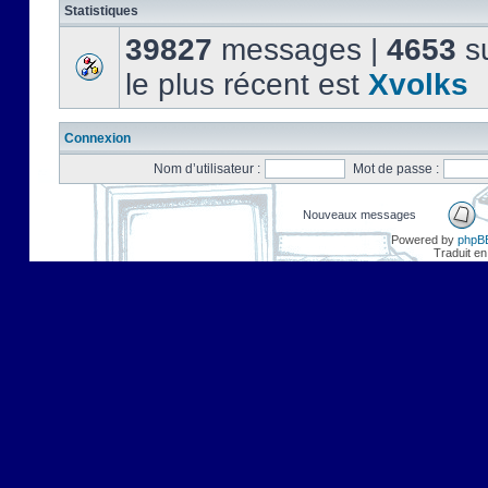
Statistiques
39827
messages |
4653
su
le plus récent est
Xvolks
Connexion
Nom d’utilisateur :
Mot de passe :
Nouveaux messages
Powered by
phpB
Traduit en