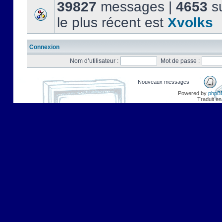
39827
messages |
4653
su
le plus récent est
Xvolks
Connexion
Nom d’utilisateur :
Mot de passe :
Nouveaux messages
Powered by
phpB
Traduit en