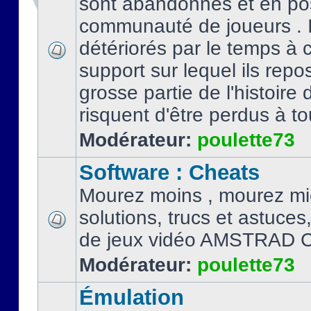
sont abandonnés et en po
communauté de joueurs . I
détériorés par le temps à
support sur lequel ils repo
grosse partie de l'histoire 
risquent d'être perdus à tou
Modérateur:
poulette73
Software : Cheats
Mourez moins , mourez mi
solutions, trucs et astuce
de jeux vidéo AMSTRAD 
Modérateur:
poulette73
Émulation