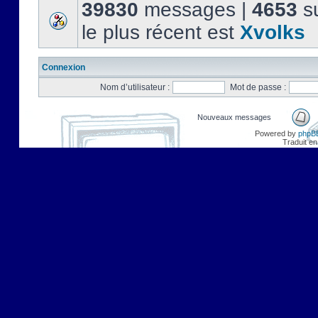
39830
messages |
4653
su
le plus récent est
Xvolks
Connexion
Nom d’utilisateur :
Mot de passe :
Nouveaux messages
Powered by
phpB
Traduit en