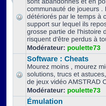
sont abandonnés et en po
communauté de joueurs . I
détériorés par le temps à
support sur lequel ils repo
grosse partie de l'histoire 
risquent d'être perdus à tou
Modérateur:
poulette73
Software : Cheats
Mourez moins , mourez mi
solutions, trucs et astuce
de jeux vidéo AMSTRAD 
Modérateur:
poulette73
Émulation