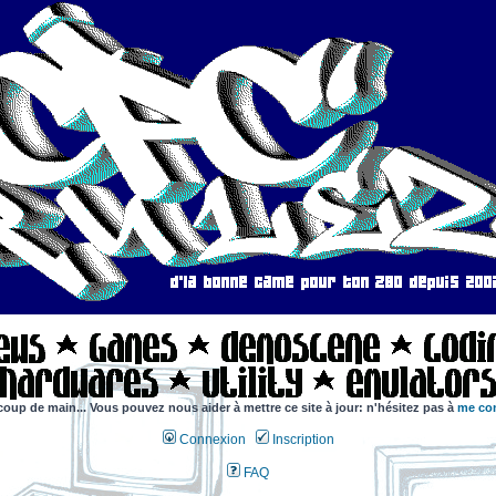
coup de main... Vous pouvez nous aider à mettre ce site à jour: n'hésitez pas à
me con
Connexion
Inscription
FAQ