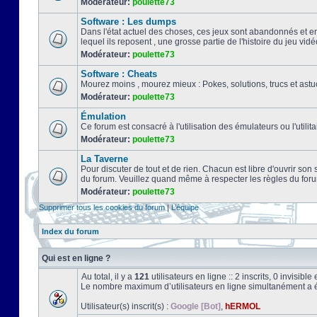
Modérateur:
poulette73
Software : Les dumps
Dans l'état actuel des choses, ces jeux sont abandonnés et e
lequel ils reposent , une grosse partie de l'histoire du jeu vidé
Modérateur:
poulette73
Software : Cheats
Mourez moins , mourez mieux : Pokes, solutions, trucs et a
Modérateur:
poulette73
Émulation
Ce forum est consacré à l'utilisation des émulateurs ou l'uti
Modérateur:
poulette73
La Taverne
Pour discuter de tout et de rien. Chacun est libre d'ouvrir so
du forum. Veuillez quand même à respecter les règles du for
Modérateur:
poulette73
Supprimer tous les cookies du forum
|
L’équipe
Index du forum
Qui est en ligne ?
Au total, il y a
121
utilisateurs en ligne :: 2 inscrits, 0 invisib
Le nombre maximum d’utilisateurs en ligne simultanément a 
Utilisateur(s) inscrit(s) :
Google [Bot]
,
hERMOL