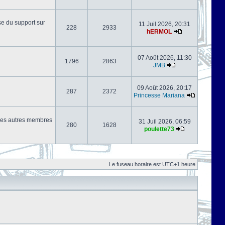
se du support sur
11 Juil 2026, 20:31
228
2933
hERMOL
07 Août 2026, 11:30
1796
2863
JMB
09 Août 2026, 20:17
287
2372
Princesse Mariana
s les autres membres
31 Juil 2026, 06:59
280
1628
poulette73
Le fuseau horaire est UTC+1 heure