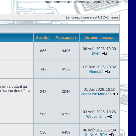
Nous sommes actuellement le 10 Août 2026, 05:46
Le fuseau horaire est UTC+1 heure
Sujet(s)
Message(s)
Dernier message
08 Août 2026, 19:30
665
9496
iXien
06 Juin 2026, 20:32
342
4512
Nemo59
e en rajoutant au
01 Juil 2026, 18:10
 la "scene demo" n'a
242
3046
Princesse Mariana
03 Août 2026, 10:26
586
6799
Wet Jet Silly
06 Août 2026, 07:39
536
6409
XeNoMoRPH