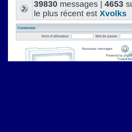
39830
messages |
4653
su
le plus récent est
Xvolks
Connexion
Nom d’utilisateur :
Mot de passe :
Nouveaux messages
Powered by
phpB
Traduit en