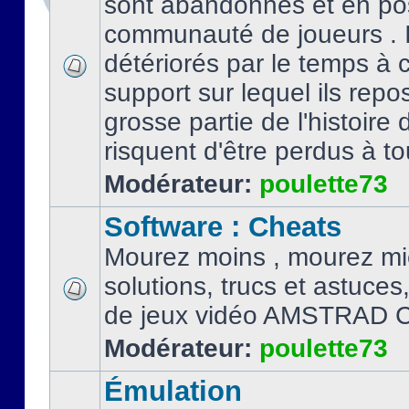
sont abandonnés et en po
communauté de joueurs . I
détériorés par le temps à
support sur lequel ils repo
grosse partie de l'histoire 
risquent d'être perdus à tou
Modérateur:
poulette73
Software : Cheats
Mourez moins , mourez mi
solutions, trucs et astuce
de jeux vidéo AMSTRAD 
Modérateur:
poulette73
Émulation