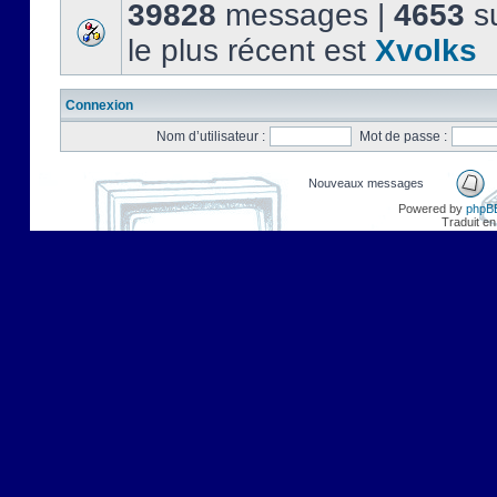
39828
messages |
4653
su
le plus récent est
Xvolks
Connexion
Nom d’utilisateur :
Mot de passe :
Nouveaux messages
Powered by
phpB
Traduit en