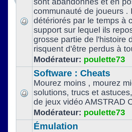
sont abandonnés et en po
communauté de joueurs . I
détériorés par le temps à
support sur lequel ils repo
grosse partie de l'histoire 
risquent d'être perdus à tou
Modérateur:
poulette73
Software : Cheats
Mourez moins , mourez mi
solutions, trucs et astuce
de jeux vidéo AMSTRAD 
Modérateur:
poulette73
Émulation