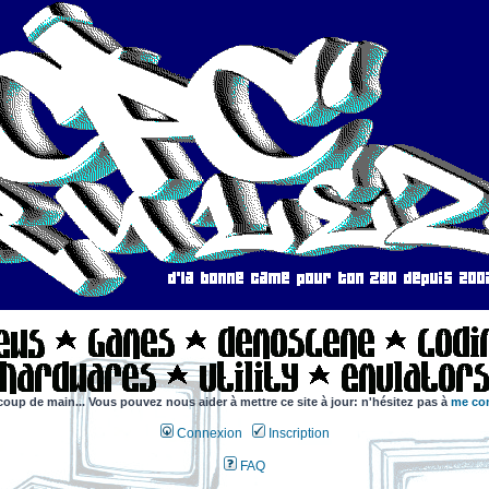
coup de main... Vous pouvez nous aider à mettre ce site à jour: n'hésitez pas à
me con
Connexion
Inscription
FAQ