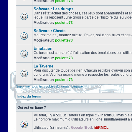
Modérateur:
poulette73
Software : Les dumps
Dans l'état actuel des choses, ces jeux sont abandonnés et e
lequel ils reposent , une grosse partie de l'histoire du jeu vidé
Modérateur:
poulette73
Software : Cheats
Mourez moins , mourez mieux : Pokes, solutions, trucs et a
Modérateur:
poulette73
Émulation
Ce forum est consacré à l'utilisation des émulateurs ou l'uti
Modérateur:
poulette73
La Taverne
Pour discuter de tout et de rien. Chacun est libre d'ouvrir so
du forum. Veuillez quand même à respecter les règles du for
Modérateur:
poulette73
Supprimer tous les cookies du forum
|
L’équipe
Index du forum
Qui est en ligne ?
Au total, il y a
511
utilisateurs en ligne :: 2 inscrits, 0 invisibl
Le nombre maximum d’utilisateurs en ligne simultanément a 
Utilisateur(s) inscrit(s) :
Google [Bot]
,
hERMOL