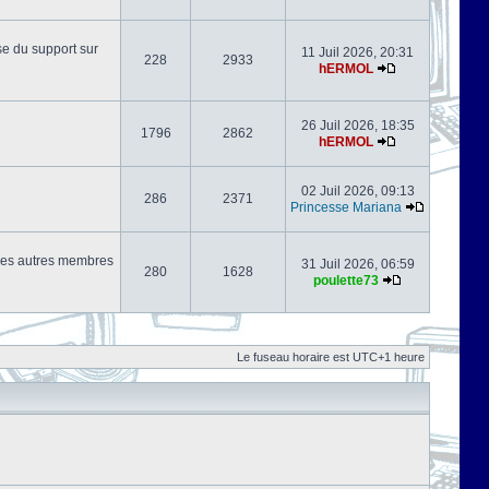
se du support sur
11 Juil 2026, 20:31
228
2933
hERMOL
26 Juil 2026, 18:35
1796
2862
hERMOL
02 Juil 2026, 09:13
286
2371
Princesse Mariana
s les autres membres
31 Juil 2026, 06:59
280
1628
poulette73
Le fuseau horaire est UTC+1 heure