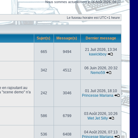
Nous sommes actuellement le 06 Août 2026, 04:17
Le fuseau horaire est UTC+1 heure
Sujet(s)
Message(s)
Dernier message
21 Juil 2026, 13:34
665
9494
kawickboy
06 Juin 2026, 20:32
342
4512
Nemo59
e en rajoutant au
01 Juil 2026, 18:10
 la "scene demo" n'a
242
3046
Princesse Mariana
03 Août 2026, 10:26
586
6799
Wet Jet Silly
04 Août 2026, 07:13
536
6408
Princesse Mariana