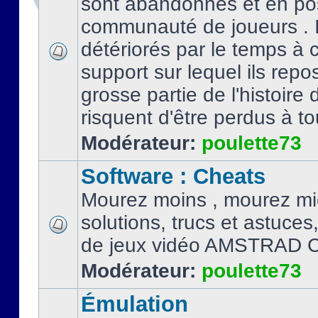
sont abandonnés et en po
communauté de joueurs . I
détériorés par le temps à
support sur lequel ils repo
grosse partie de l'histoire 
risquent d'être perdus à tou
Modérateur:
poulette73
Software : Cheats
Mourez moins , mourez mi
solutions, trucs et astuce
de jeux vidéo AMSTRAD 
Modérateur:
poulette73
Émulation