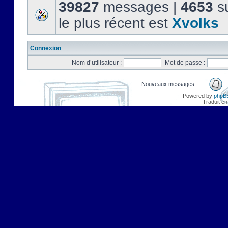
39827
messages |
4653
su
le plus récent est
Xvolks
Connexion
Nom d’utilisateur :
Mot de passe :
Nouveaux messages
Powered by
phpB
Traduit en