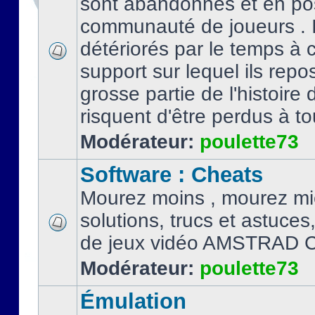
sont abandonnés et en po
communauté de joueurs . I
détériorés par le temps à
support sur lequel ils repo
grosse partie de l'histoire 
risquent d'être perdus à tou
Modérateur:
poulette73
Software : Cheats
Mourez moins , mourez mi
solutions, trucs et astuce
de jeux vidéo AMSTRAD 
Modérateur:
poulette73
Émulation