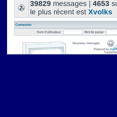
39829
messages |
4653
su
le plus récent est
Xvolks
Connexion
Nom d’utilisateur :
Mot de passe :
Nouveaux messages
Powered by
phpB
Traduit en