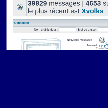
39829
messages |
4653
su
le plus récent est
Xvolks
Connexion
Nom d’utilisateur :
Mot de passe :
Nouveaux messages
Powered by
phpB
Traduit en