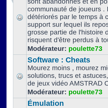
sont abandonnés et en po
communauté de joueurs . I
détériorés par le temps à
support sur lequel ils repo
grosse partie de l'histoire 
risquent d'être perdus à tou
Modérateur:
poulette73
Software : Cheats
Mourez moins , mourez mi
solutions, trucs et astuce
de jeux vidéo AMSTRAD 
Modérateur:
poulette73
Émulation