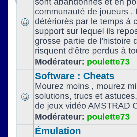
sont abandonnés et en po
communauté de joueurs . I
détériorés par le temps à
support sur lequel ils repo
grosse partie de l'histoire 
risquent d'être perdus à tou
Modérateur:
poulette73
Software : Cheats
Mourez moins , mourez mi
solutions, trucs et astuce
de jeux vidéo AMSTRAD 
Modérateur:
poulette73
Émulation