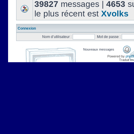
39827
messages |
4653
su
le plus récent est
Xvolks
Connexion
Nom d’utilisateur :
Mot de passe :
Nouveaux messages
Powered by
phpB
Traduit en