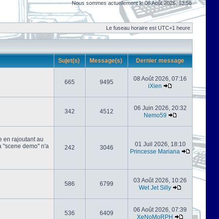
Nous sommes actuellement le 08 Août 2026, 13:58
Le fuseau horaire est UTC+1 heure
Sujet(s)
Message(s)
Dernier message
08 Août 2026, 07:16
665
9495
iXien
06 Juin 2026, 20:32
342
4512
Nemo59
e en rajoutant au
01 Juil 2026, 18:10
 la "scene demo" n'a
242
3046
Princesse Mariana
03 Août 2026, 10:26
586
6799
Wet Jet Silly
06 Août 2026, 07:39
536
6409
XeNoMoRPH