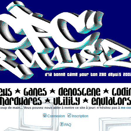
coup de main... Vous pouvez nous aider à mettre ce site à jour: n'hésitez pas à
me con
Connexion
Inscription
FAQ