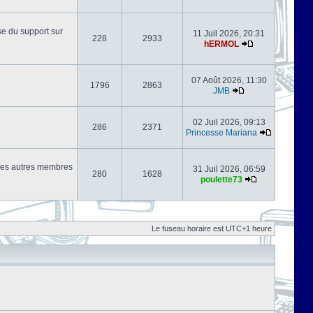
se du support sur
11 Juil 2026, 20:31
228
2933
hERMOL
07 Août 2026, 11:30
1796
2863
JMB
02 Juil 2026, 09:13
286
2371
Princesse Mariana
s les autres membres
31 Juil 2026, 06:59
280
1628
poulette73
Le fuseau horaire est UTC+1 heure