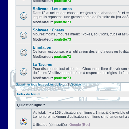
Modérateur:
poulette73
Software : Les dumps
Dans l'état actuel des choses, ces jeux sont abandonnés et e
lequel ils reposent , une grosse partie de l'histoire du jeu vidé
Modérateur:
poulette73
Software : Cheats
Mourez moins , mourez mieux : Pokes, solutions, trucs et a
Modérateur:
poulette73
Émulation
Ce forum est consacré à l'utilisation des émulateurs ou l'uti
Modérateur:
poulette73
La Taverne
Pour discuter de tout et de rien. Chacun est libre d'ouvrir so
du forum. Veuillez quand même à respecter les règles du for
Modérateur:
poulette73
Supprimer tous les cookies du forum
|
L’équipe
Index du forum
Qui est en ligne ?
Au total, il y a
105
utilisateurs en ligne :: 1 inscrit, 0 invisibl
Le nombre maximum d’utilisateurs en ligne simultanément a 
Utilisateur(s) inscrit(s) :
Google [Bot]