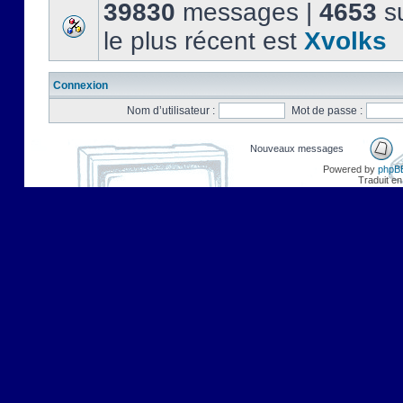
39830
messages |
4653
su
le plus récent est
Xvolks
Connexion
Nom d’utilisateur :
Mot de passe :
Nouveaux messages
Powered by
phpB
Traduit en