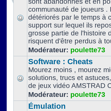
sont abandonnés et en po
communauté de joueurs . I
détériorés par le temps à
support sur lequel ils repo
grosse partie de l'histoire 
risquent d'être perdus à tou
Modérateur:
poulette73
Software : Cheats
Mourez moins , mourez mi
solutions, trucs et astuce
de jeux vidéo AMSTRAD 
Modérateur:
poulette73
Émulation