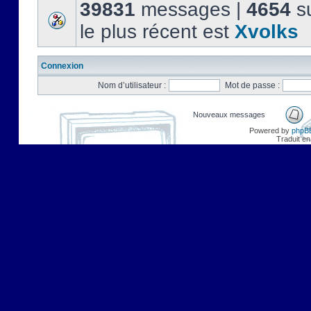
39831
messages |
4654
su
le plus récent est
Xvolks
Connexion
Nom d’utilisateur :
Mot de passe :
Nouveaux messages
Powered by
phpB
Traduit en