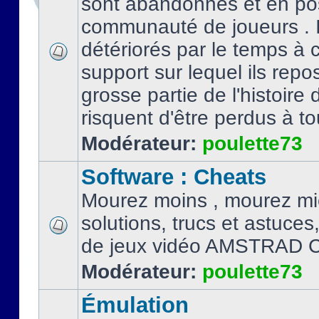
sont abandonnés et en po
communauté de joueurs . I
détériorés par le temps à
support sur lequel ils repo
grosse partie de l'histoire 
risquent d'être perdus à tou
Modérateur:
poulette73
Software : Cheats
Mourez moins , mourez mi
solutions, trucs et astuce
de jeux vidéo AMSTRAD 
Modérateur:
poulette73
Émulation