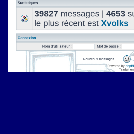
Statistiques
39827
messages |
4653
su
le plus récent est
Xvolks
Connexion
Nom d’utilisateur :
Mot de passe :
Nouveaux messages
Powered by
phpB
Traduit en