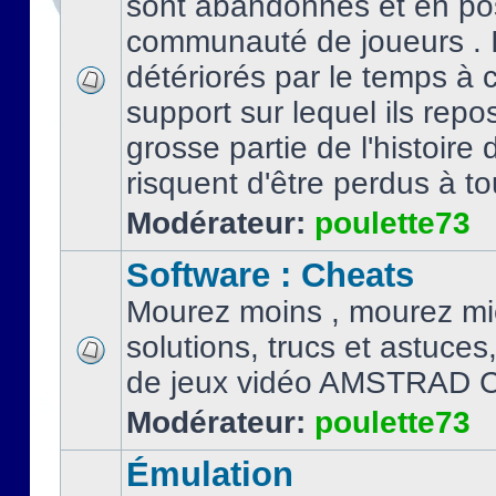
sont abandonnés et en po
communauté de joueurs . I
détériorés par le temps à
support sur lequel ils repo
grosse partie de l'histoire 
risquent d'être perdus à tou
Modérateur:
poulette73
Software : Cheats
Mourez moins , mourez mi
solutions, trucs et astuce
de jeux vidéo AMSTRAD 
Modérateur:
poulette73
Émulation