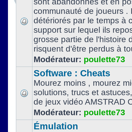
sont abandonnés et en po
communauté de joueurs . I
détériorés par le temps à
support sur lequel ils repo
grosse partie de l'histoire 
risquent d'être perdus à tou
Modérateur:
poulette73
Software : Cheats
Mourez moins , mourez mi
solutions, trucs et astuce
de jeux vidéo AMSTRAD 
Modérateur:
poulette73
Émulation