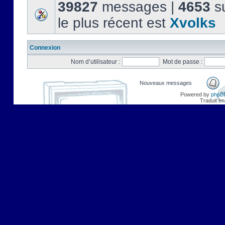
39827
messages |
4653
su
le plus récent est
Xvolks
Connexion
Nom d’utilisateur :
Mot de passe :
Nouveaux messages
Powered by
phpB
Traduit en