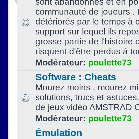
sont abandonnés et en po
communauté de joueurs . I
détériorés par le temps à
support sur lequel ils repo
grosse partie de l'histoire 
risquent d'être perdus à tou
Modérateur:
poulette73
Software : Cheats
Mourez moins , mourez mi
solutions, trucs et astuce
de jeux vidéo AMSTRAD 
Modérateur:
poulette73
Émulation