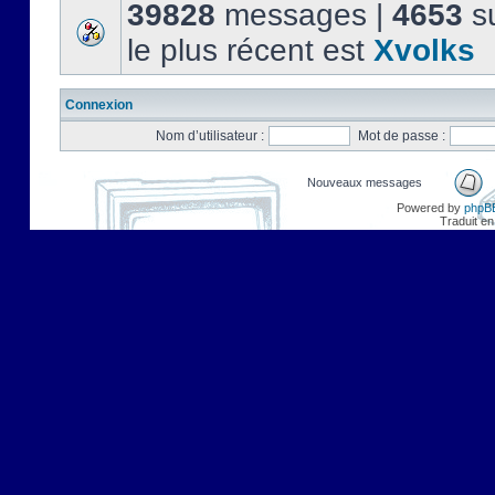
39828
messages |
4653
su
le plus récent est
Xvolks
Connexion
Nom d’utilisateur :
Mot de passe :
Nouveaux messages
Powered by
phpB
Traduit en