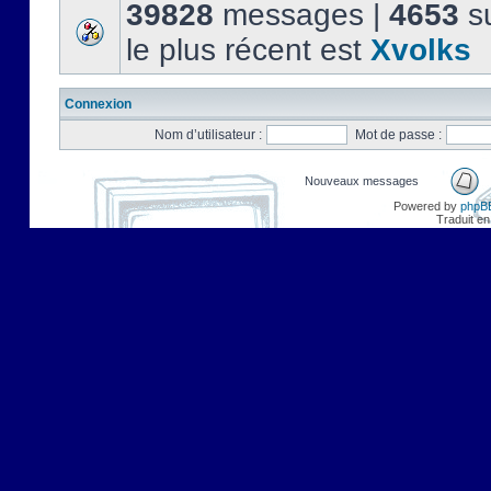
39828
messages |
4653
su
le plus récent est
Xvolks
Connexion
Nom d’utilisateur :
Mot de passe :
Nouveaux messages
Powered by
phpB
Traduit en