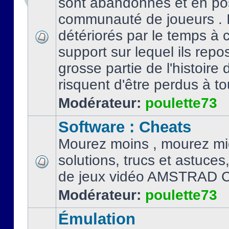
sont abandonnés et en po
communauté de joueurs . I
détériorés par le temps à
support sur lequel ils repo
grosse partie de l'histoire 
risquent d'être perdus à tou
Modérateur:
poulette73
Software : Cheats
Mourez moins , mourez mi
solutions, trucs et astuce
de jeux vidéo AMSTRAD 
Modérateur:
poulette73
Émulation